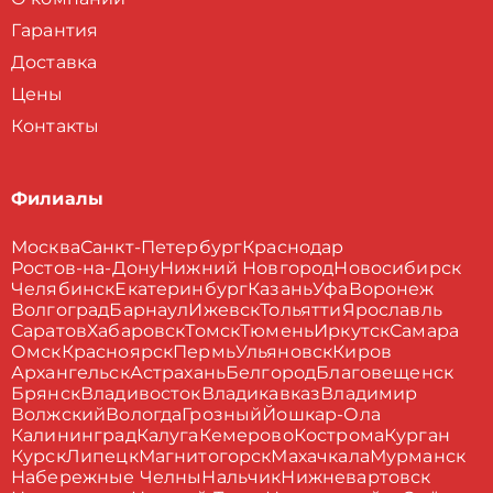
Гарантия
Доставка
Цены
Контакты
Филиалы
Москва
Санкт-Петербург
Краснодар
Ростов-на-Дону
Нижний Новгород
Новосибирск
Челябинск
Екатеринбург
Казань
Уфа
Воронеж
Волгоград
Барнаул
Ижевск
Тольятти
Ярославль
Саратов
Хабаровск
Томск
Тюмень
Иркутск
Самара
Омск
Красноярск
Пермь
Ульяновск
Киров
Архангельск
Астрахань
Белгород
Благовещенск
Брянск
Владивосток
Владикавказ
Владимир
Волжский
Вологда
Грозный
Йошкар-Ола
Калининград
Калуга
Кемерово
Кострома
Курган
Курск
Липецк
Магнитогорск
Махачкала
Мурманск
Набережные Челны
Нальчик
Нижневартовск