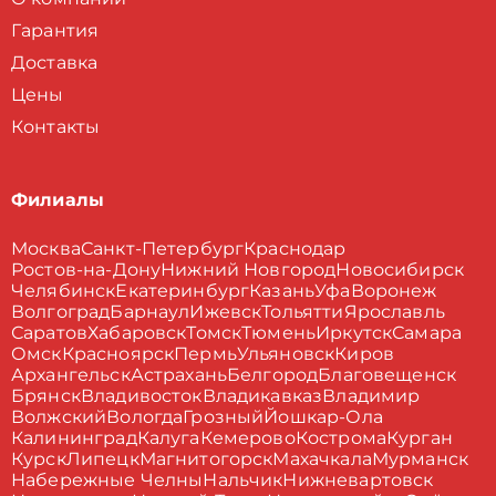
Гарантия
Доставка
Цены
Контакты
Филиалы
Москва
Санкт-Петербург
Краснодар
Ростов-на-Дону
Нижний Новгород
Новосибирск
Челябинск
Екатеринбург
Казань
Уфа
Воронеж
Волгоград
Барнаул
Ижевск
Тольятти
Ярославль
Саратов
Хабаровск
Томск
Тюмень
Иркутск
Самара
Омск
Красноярск
Пермь
Ульяновск
Киров
Архангельск
Астрахань
Белгород
Благовещенск
Брянск
Владивосток
Владикавказ
Владимир
Волжский
Вологда
Грозный
Йошкар-Ола
Калининград
Калуга
Кемерово
Кострома
Курган
Курск
Липецк
Магнитогорск
Махачкала
Мурманск
Набережные Челны
Нальчик
Нижневартовск