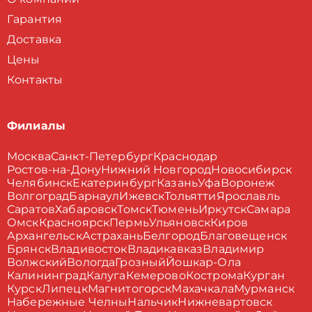
Гарантия
Доставка
Цены
Контакты
Филиалы
Москва
Санкт-Петербург
Краснодар
Ростов-на-Дону
Нижний Новгород
Новосибирск
Челябинск
Екатеринбург
Казань
Уфа
Воронеж
Волгоград
Барнаул
Ижевск
Тольятти
Ярославль
Саратов
Хабаровск
Томск
Тюмень
Иркутск
Самара
Омск
Красноярск
Пермь
Ульяновск
Киров
Архангельск
Астрахань
Белгород
Благовещенск
Брянск
Владивосток
Владикавказ
Владимир
Волжский
Вологда
Грозный
Йошкар-Ола
Калининград
Калуга
Кемерово
Кострома
Курган
Курск
Липецк
Магнитогорск
Махачкала
Мурманск
Набережные Челны
Нальчик
Нижневартовск