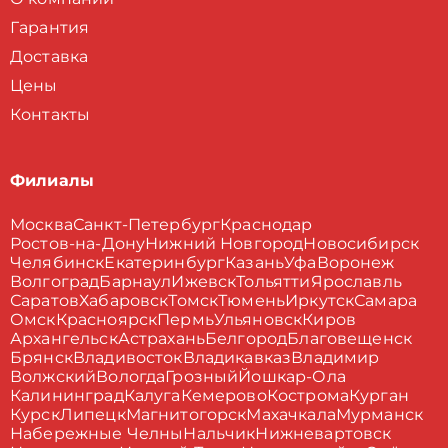
Гарантия
Доставка
Цены
Контакты
Филиалы
Москва
Санкт-Петербург
Краснодар
Ростов-на-Дону
Нижний Новгород
Новосибирск
Челябинск
Екатеринбург
Казань
Уфа
Воронеж
Волгоград
Барнаул
Ижевск
Тольятти
Ярославль
Саратов
Хабаровск
Томск
Тюмень
Иркутск
Самара
Омск
Красноярск
Пермь
Ульяновск
Киров
Архангельск
Астрахань
Белгород
Благовещенск
Брянск
Владивосток
Владикавказ
Владимир
Волжский
Вологда
Грозный
Йошкар-Ола
Калининград
Калуга
Кемерово
Кострома
Курган
Курск
Липецк
Магнитогорск
Махачкала
Мурманск
Набережные Челны
Нальчик
Нижневартовск